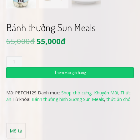
Bánh thưởng Sun Meals
65,000
₫
55,000
₫
Bánh
thưởng
Sun
Thêm vào giỏ hàng
Meals
số
lượng
Mã:
PETCH129
Danh mục:
Shop chó cưng
,
Khuyến Mãi
,
Thức
ăn
Từ khóa:
Bánh thưởng hình xương Sun Meals
,
thức ăn chó
Mô tả