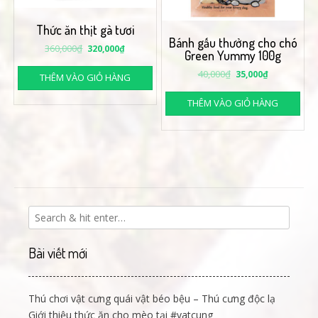
Thức ăn thịt gà tươi
Bánh gấu thưởng cho chó
360,000
₫
320,000
₫
Green Yummy 100g
40,000
₫
35,000
₫
THÊM VÀO GIỎ HÀNG
THÊM VÀO GIỎ HÀNG
Bài viết mới
Thú chơi vật cưng quái vật béo bệu – Thú cưng độc lạ
Giới thiệu thức ăn cho mèo tại #vatcung