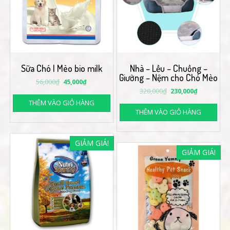
Sữa Chó | Mèo bio milk
Nhà – Lều – Chuồng –
Giường – Nệm cho Chó Mèo
56,000
₫
45,000
₫
320,000
₫
230,000
₫
THÊM VÀO GIỎ HÀNG
THÊM VÀO GIỎ HÀNG
GIẢM GIÁ!
GIẢM GIÁ!