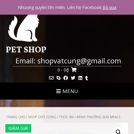
Skip
Nhượng quyền tên miền. Liên hệ Facebook
Bỏ qua
to
content
Email: shopvatcung@gmail.com
0
- 0₫
MENU
TRANG CHỦ
/
SHOP CHÓ CƯNG
/
THỨC ĂN
/ BÁNH THƯỞNG SUN MEALS
GIẢM GIÁ!