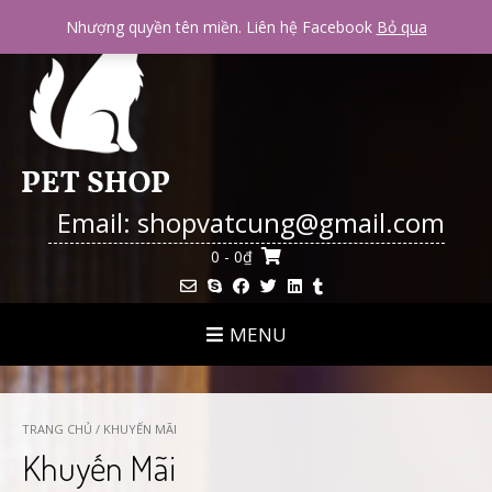
Skip
Nhượng quyền tên miền. Liên hệ Facebook
Bỏ qua
to
content
Email: shopvatcung@gmail.com
0
- 0₫
MENU
TRANG CHỦ
/ KHUYẾN MÃI
Khuyến Mãi