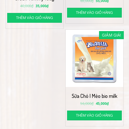
65,000
₫
55,000
₫
40,000
₫
35,000
₫
THÊM VÀO GIỎ HÀNG
THÊM VÀO GIỎ HÀNG
GIẢM GIÁ!
Sữa Chó | Mèo bio milk
56,000
₫
45,000
₫
THÊM VÀO GIỎ HÀNG