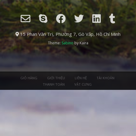
15 Phan Văn Trị, Phường 7, Gò Vấp, Hồ Chí Minh
Theme:
Sabino
by Kaira
GIỎ HÀNG
GIỚI THIỆU
LIÊN HỆ
TÀI KHOẢN
THANH TOÁN
VẬT CƯNG