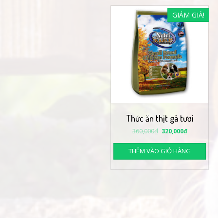
GIẢM GIÁ!
Thức ăn thịt gà tươi
360,000
₫
320,000
₫
THÊM VÀO GIỎ HÀNG