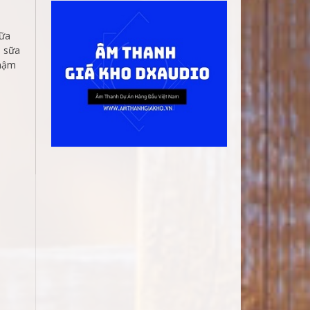
sữa
u sữa
chậm