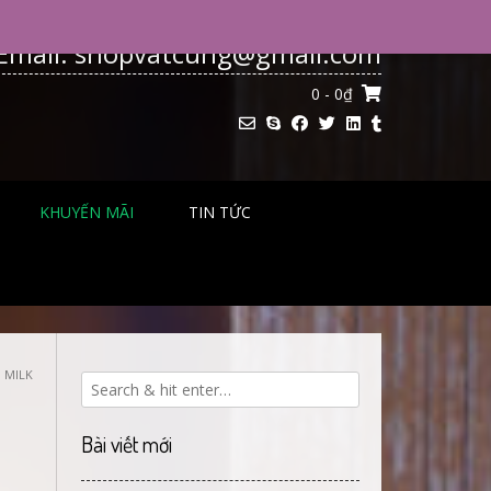
Email: shopvatcung@gmail.com
0
- 0₫
KHUYẾN MÃI
TIN TỨC
 MILK
Bài viết mới