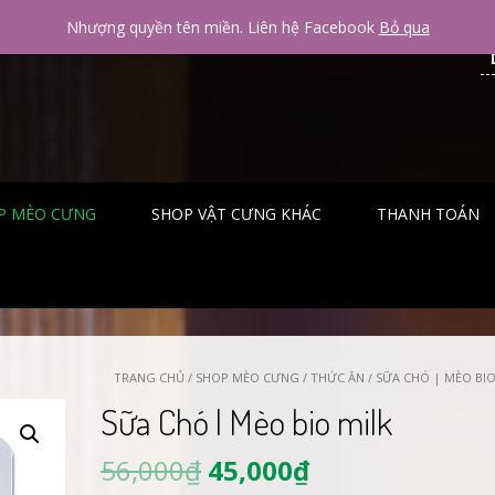
Nhượng quyền tên miền. Liên hệ Facebook
Bỏ qua
P MÈO CƯNG
SHOP VẬT CƯNG KHÁC
THANH TOÁN
TRANG CHỦ
/
SHOP MÈO CƯNG
/
THỨC ĂN
/ SỮA CHÓ | MÈO BIO
Sữa Chó | Mèo bio milk
56,000
₫
45,000
₫