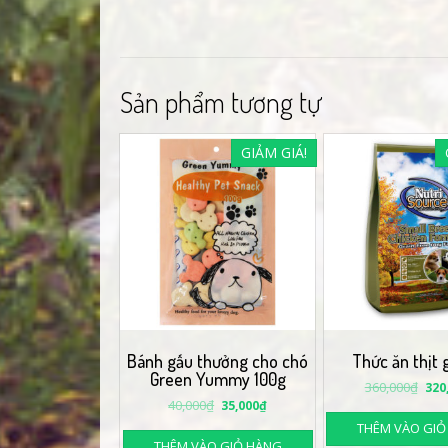
Sản phẩm tương tự
GIẢM GIÁ!
Bánh gấu thưởng cho chó
Thức ăn thịt 
Green Yummy 100g
360,000
₫
320
40,000
₫
35,000
₫
THÊM VÀO GIỎ
THÊM VÀO GIỎ HÀNG