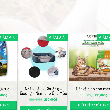
GIẢM GIÁ!
GIẢM GIÁ!
GIẢM G
gà tươi
Nhà – Lều – Chuồng –
Cát vệ sinh cho mè
Giường – Nệm cho Chó Mèo
175,000
₫
,000
₫
135,000
₫
320,000
₫
230,000
₫
 HÀNG
THÊM VÀO GIỎ HÀNG
THÊM VÀO GIỎ HÀNG