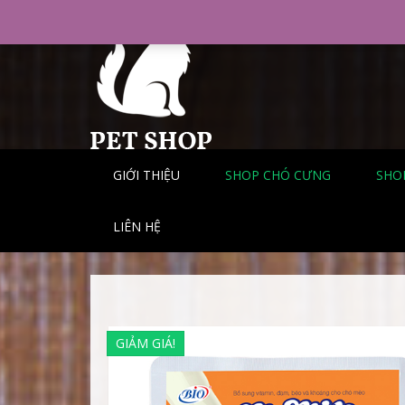
Skip
to
content
GIỚI THIỆU
SHOP CHÓ CƯNG
SHO
LIÊN HỆ
GIẢM GIÁ!