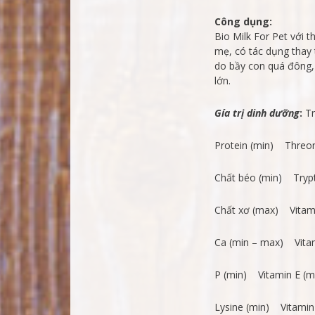
Công dụng:
Bio Milk For Pet với 
mẹ, có tác dụng thay
do bầy con quá đông,
lớn.
Gía trị dinh dưỡng
:
Tr
Protein (min) Threon
Chất béo (min) Tryp
Chất xơ (max) Vitami
Ca (min – max) Vita
P (min) Vitamin E (m
Lysine (min) Vitamin