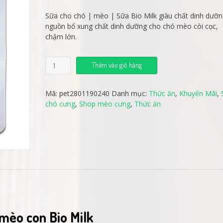
Sữa cho chó | mèo | Sữa Bio Milk giàu chất dinh dưỡ
nguồn bổ xung chất dinh dưỡng cho chó mèo còi cọc,
chậm lớn.
Sữa
Thêm vào giỏ hàng
Chó
|
Mèo
Mã:
pet2801190240
Danh mục:
Thức ăn
,
Khuyến Mãi
,
bio
chó cưng
,
Shop mèo cưng
,
Thức ăn
milk
số
lượng
mèo con Bio Milk