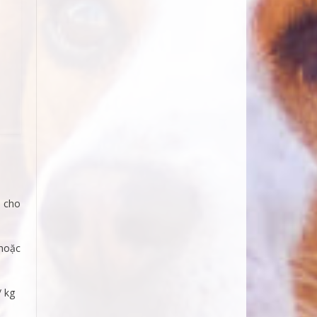
h cho
 hoặc
/ kg