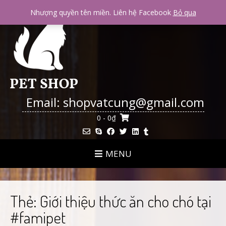
Skip
Nhượng quyền tên miền. Liên hệ Facebook
Bỏ qua
to
content
Email: shopvatcung@gmail.com
0
- 0₫
MENU
Thẻ:
Giới thiệu thức ăn cho chó tại
#famipet