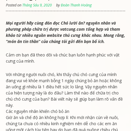
Posted on
Tháng Sáu 9, 2020
by
Đoàn Thanh Hoàng
Mọi người hãy cùng đón đọc Chó lười ăn? nguyên nhân và
phương pháp chữa trị được vatcung.com tổng hợp và tham
khảo từ nhiều nguồn website thú cưng khác nhau. Mong rằng,
“món ăn tin thần” của chúng tôi gửi đến bạn bổ ích.
Cảm ơn bạn đã theo dõi và chúc bạn luôn hạnh phúc với vật
cưng của mình.
Với những người nuôi chó, khi thấy chú chó cưng của mình
đang vui vẻ khỏe mạnh bỗng 1 ngày chúng bỏ ăn hoặc không
ăn uống gì nhiều là 1 điều hết sức lo lắng. Vậy nguyên nhân
của hiện tượng này là do đâu? Làm thế nào để chữa trị cho
chú chó cưng của bạn? Bài viết này sẽ giúp bạn làm rõ vấn đề
này.
Các nguyên nhân khiến chó bỏ ăn
Giờ ăn và chế độ ăn không hợp lí: Khi mới nhận cún về nuôi,
chúng ta chưa có nhiều kinh nghiệm nên dễ cho các em ăn
uống một cách tùy tiện hay do bạn đã quá nuông chiều chú