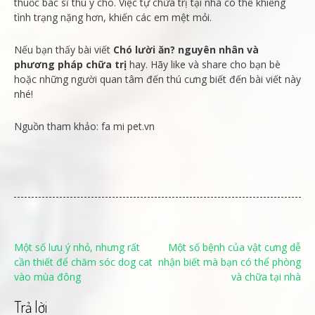
thuốc bác sĩ thú y cho. Việc tự chữa trị tại nhà có thể khiếng
tình trạng nặng hơn, khiến các em mệt mỏi.
Nếu bạn thấy bài viết
Chó lười ăn? nguyên nhân và
phương pháp chữa trị
hay. Hãy like và share cho bạn bè
hoặc những người quan tâm đến thú cưng biết đến bài viết này
nhé!
Nguồn tham khảo: fa mi pet.vn
Điều
Một số lưu ý nhỏ, nhưng rất
Một số bệnh của vật cưng dễ
cần thiết để chăm sóc dog cat
nhận biết mà bạn có thể phòng
hướng
vào mùa đông
và chữa tại nhà
bài
viết
Trả lời