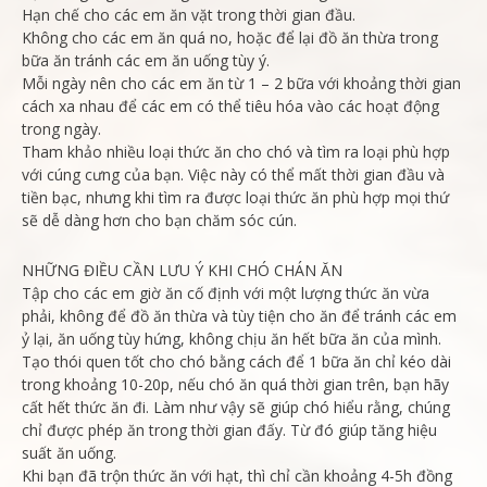
Hạn chế cho các em ăn vặt trong thời gian đầu.
Không cho các em ăn quá no, hoặc để lại đồ ăn thừa trong
bữa ăn tránh các em ăn uống tùy ý.
Mỗi ngày nên cho các em ăn từ 1 – 2 bữa với khoảng thời gian
cách xa nhau để các em có thể tiêu hóa vào các hoạt động
trong ngày.
Tham khảo nhiều loại thức ăn cho chó và tìm ra loại phù hợp
với cúng cưng của bạn. Việc này có thể mất thời gian đầu và
tiền bạc, nhưng khi tìm ra được loại thức ăn phù hợp mọi thứ
sẽ dễ dàng hơn cho bạn chăm sóc cún.
NHỮNG ĐIỀU CẦN LƯU Ý KHI CHÓ CHÁN ĂN
Tập cho các em giờ ăn cố định với một lượng thức ăn vừa
phải, không để đồ ăn thừa và tùy tiện cho ăn để tránh các em
ỷ lại, ăn uống tùy hứng, không chịu ăn hết bữa ăn của mình.
Tạo thói quen tốt cho chó bằng cách để 1 bữa ăn chỉ kéo dài
trong khoảng 10-20p, nếu chó ăn quá thời gian trên, bạn hãy
cất hết thức ăn đi. Làm như vậy sẽ giúp chó hiểu rằng, chúng
chỉ được phép ăn trong thời gian đấy. Từ đó giúp tăng hiệu
suất ăn uống.
Khi bạn đã trộn thức ăn với hạt, thì chỉ cần khoảng 4-5h đồng