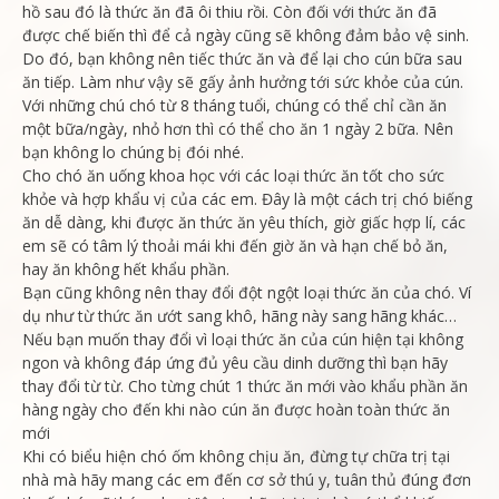
hồ sau đó là thức ăn đã ôi thiu rồi. Còn đối với thức ăn đã
được chế biến thì để cả ngày cũng sẽ không đảm bảo vệ sinh.
Do đó, bạn không nên tiếc thức ăn và để lại cho cún bữa sau
ăn tiếp. Làm như vậy sẽ gấy ảnh hưởng tới sức khỏe của cún.
Với những chú chó từ 8 tháng tuổi, chúng có thể chỉ cần ăn
một bữa/ngày, nhỏ hơn thì có thể cho ăn 1 ngày 2 bữa. Nên
bạn không lo chúng bị đói nhé.
Cho chó ăn uống khoa học với các loại thức ăn tốt cho sức
khỏe và hợp khẩu vị của các em. Đây là một cách trị chó biếng
ăn dễ dàng, khi được ăn thức ăn yêu thích, giờ giấc hợp lí, các
em sẽ có tâm lý thoải mái khi đến giờ ăn và hạn chế bỏ ăn,
hay ăn không hết khẩu phần.
Bạn cũng không nên thay đổi đột ngột loại thức ăn của chó. Ví
dụ như từ thức ăn ướt sang khô, hãng này sang hãng khác…
Nếu bạn muốn thay đổi vì loại thức ăn của cún hiện tại không
ngon và không đáp ứng đủ yêu cầu dinh dưỡng thì bạn hãy
thay đổi từ từ. Cho từng chút 1 thức ăn mới vào khẩu phần ăn
hàng ngày cho đến khi nào cún ăn được hoàn toàn thức ăn
mới
Khi có biểu hiện chó ốm không chịu ăn, đừng tự chữa trị tại
nhà mà hãy mang các em đến cơ sở thú y, tuân thủ đúng đơn