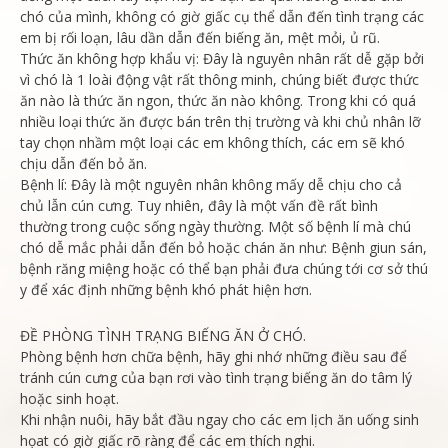
chó của mình, không có giờ giấc cụ thể dẫn đến tình trạng các
em bị rối loạn, lâu dần dẫn đến biếng ăn, mệt mỏi, ủ rũ.
Thức ăn không hợp khẩu vị: Đây là nguyên nhân rất dễ gặp bởi
vì chó là 1 loài động vật rất thông minh, chúng biết được thức
ăn nào là thức ăn ngon, thức ăn nào không. Trong khi có quá
nhiều loại thức ăn được bán trên thị trường và khi chủ nhân lỡ
tay chọn nhầm một loại các em không thích, các em sẽ khó
chịu dẫn đến bỏ ăn.
Bệnh lí: Đây là một nguyên nhân không mấy dễ chịu cho cả
chủ lẫn cún cưng. Tuy nhiên, đây là một vấn đề rất bình
thường trong cuộc sống ngày thường. Một số bệnh lí mà chú
chó dễ mắc phải dẫn đến bỏ hoặc chán ăn như: Bệnh giun sán,
bệnh răng miệng hoặc có thể bạn phải đưa chúng tới cơ sở thú
y để xác định những bệnh khó phát hiện hơn.
ĐỀ PHÒNG TÌNH TRẠNG BIẾNG ĂN Ở CHÓ.
Phòng bệnh hơn chữa bệnh, hãy ghi nhớ những điều sau để
tránh cún cưng của bạn rơi vào tình trạng biếng ăn do tâm lý
hoặc sinh hoạt.
Khi nhận nuôi, hãy bắt đầu ngay cho các em lịch ăn uống sinh
họat có giờ giấc rõ ràng để các em thích nghi.