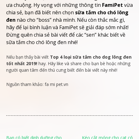
ưa chuộng. Hy vọng với những thông tin
FamiPet
vừa
chia sẻ, bạn đã biết nên chọn
sữa tắm cho chó lông
đen
nào cho “boss” nhà mình. Nếu còn thắc mắc gì,
hãy để lại bình luận và FamiPet sẽ giải đáp sớm nhất!
Đừng quên chia sẻ bài viết để các “sen” khác biết về
sữa tắm cho chó lông đen nhé!
Nếu bạn thấy bài viết
Top 4 loại sữa tắm cho dog lông đen
tốt nhất 2019!
hay. Hãy like và share cho bạn bè hoặc những
người quan tâm đến thú cưng biết đến bài viết này nhé!
Nguồn tham khảo: fa mi pet.vn
Điều
Bạn có biết dinh dưỡng cho
Kéo cắt móng cho cat có