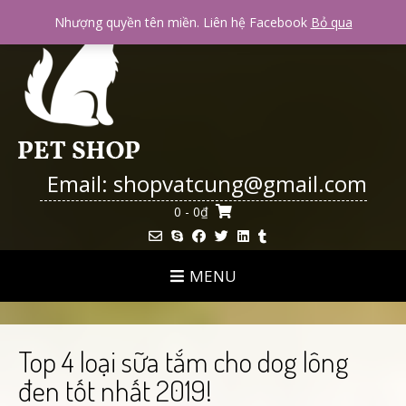
Skip
Nhượng quyền tên miền. Liên hệ Facebook
Bỏ qua
to
content
Email: shopvatcung@gmail.com
0
- 0₫
MENU
Top 4 loại sữa tắm cho dog lông
đen tốt nhất 2019!