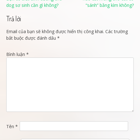
dog sơ sinh cần gì không?
“sánh” bằng kìm không?
hướng
bài
Trả lời
viết
Email của bạn sẽ không được hiển thị công khai.
Các trường
bắt buộc được đánh dấu
*
Bình luận
*
Tên
*