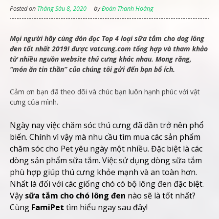
Posted on
Tháng Sáu 8, 2020
by
Đoàn Thanh Hoàng
Mọi người hãy cùng đón đọc Top 4 loại sữa tắm cho dog lông
đen tốt nhất 2019! được vatcung.com tổng hợp và tham khảo
từ nhiều nguồn website thú cưng khác nhau. Mong rằng,
“món ăn tin thần” của chúng tôi gửi đến bạn bổ ích.
Cảm ơn bạn đã theo dõi và chúc bạn luôn hạnh phúc với vật
cưng của mình.
Ngày nay việc chăm sóc thú cưng đã dần trở nên phổ
biến. Chính vì vậy mà nhu cầu tìm mua các sản phẩm
chăm sóc cho Pet yêu ngày một nhiều. Đặc biệt là các
dòng sản phẩm sữa tắm. Việc sử dụng dòng sữa tắm
phù hợp giúp thú cưng khỏe mạnh và an toàn hơn.
Nhất là đối với các giống chó có bộ lông đen đặc biệt.
Vậy
sữa tắm cho chó lông đen
nào sẽ là tốt nhất?
Cùng
FamiPet
tìm hiểu ngay sau đây!