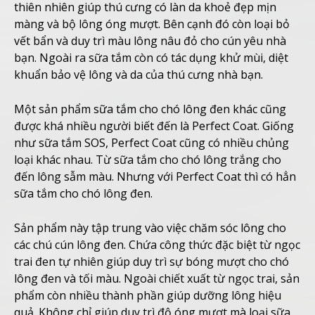
thiên nhiên giúp thú cưng có làn da khoẻ đẹp mịn
màng và bộ lông óng mượt. Bên cạnh đó còn loại bỏ
vết bẩn và duy trì màu lông nâu đỏ cho cún yêu nhà
bạn. Ngoài ra sữa tắm còn có tác dụng khử mùi, diệt
khuẩn bảo vệ lông và da của thú cưng nhà bạn.
Một sản phẩm sữa tắm cho chó lông đen khác cũng
được khá nhiều người biết đến là Perfect Coat. Giống
như sữa tắm SOS, Perfect Coat cũng có nhiều chủng
loại khác nhau. Từ sữa tắm cho chó lông trắng cho
đến lông sẫm màu. Nhưng với Perfect Coat thì có hẳn
sữa tắm cho chó lông đen.
Sản phẩm này tập trung vào việc chăm sóc lông cho
các chú cún lông đen. Chứa công thức đặc biệt từ ngọc
trai đen tự nhiên giúp duy trì sự bóng mượt cho chó
lông đen và tối màu. Ngoài chiết xuất từ ngọc trai, sản
phẩm còn nhiều thành phần giúp dưỡng lông hiệu
quả. Không chỉ giúp duy trì độ óng mượt mà loại sữa